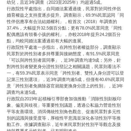
幼兒，且近3年調查（2023至2025年）均超過5成。
行政院性平處指出，自同婚法案通過後，民眾對於同性伴侶
婚育權益之支持度逐步提升。調查顯示，69.9%民眾認同「同
性伴侶應享有合法結婚權利」，較首次（2018）年調查的
37.4%，大幅提升32.5個百分點；更有78.0%民眾同意「同性
配偶應該有領養小孩的權利」，亦較2018年提升24.2個百分
點，均較同婚法案通過前有大幅的進展。
行政院性平處進一步指出，在跨性別者權益部分，調查顯示
民眾對於跨性別者多持尊重與接納態度，有91.5%民眾同意
「可以與跨性別者當同事」，近3年調查均達9成；另外，針
對跨性別者變更身分證性別登記之相關議題，民眾則看法不
一，有59.3%民眾表示同意「跨性別者、雙性人身分證可以登
記第三性別選項」，近3年調查均逾5成，但僅有40.6%民眾同
意「跨性別者免摘除器官就能更換身分證上的性別」，近3年
調查均未達5成。
行政院自2019年起積極引導部會加強推動「消除性別刻板印
象、偏見與歧視」等重要性別議題，透過公私協力營造性別
平等友善環境、消弭傳統性別角色觀念、促進民眾對多元性
別的認識與接受度等，厚植性平意識並深化各項性別平等推
動工作。依據調查顯示，近年來民眾對於性別平等觀念及接
納與尊重多元性別者，已有明顯進步。