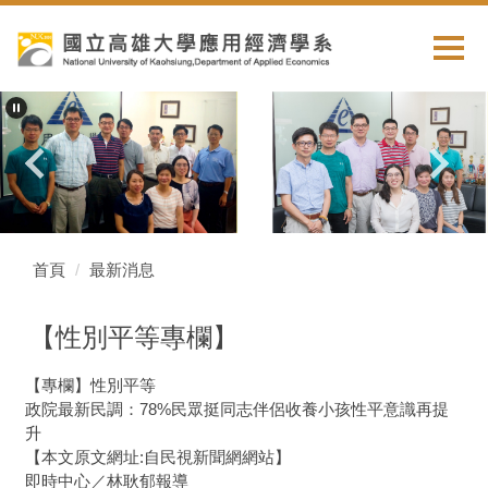
跳
到
主
要
內
容
區
首頁
最新消息
【性別平等專欄】
【專欄】性別平等
政院最新民調：78%民眾挺同志伴侶收養小孩性平意識再提
升
【本文原文網址:自民視新聞網網站】
即時中心／林耿郁報導