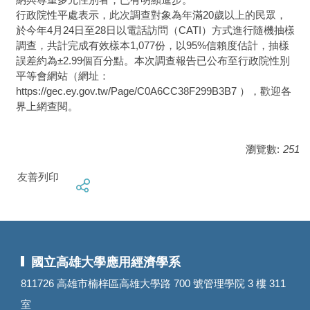
行政院性平處表示，此次調查對象為年滿20歲以上的民眾，
於今年4月24日至28日以電話訪問（CATI）方式進行隨機抽樣
調查，共計完成有效樣本1,077份，以95%信賴度估計，抽樣
誤差約為±2.99個百分點。本次調查報告已公布至行政院性別
平等會網站（網址：
https://gec.ey.gov.tw/Page/C0A6CC38F299B3B7 ），歡迎各
界上網查閱。
瀏覽數:
251
友善列印
國立高雄大學應用經濟學系
811726 高雄市楠梓區高雄大學路 700 號管理學院 3 樓 311
室