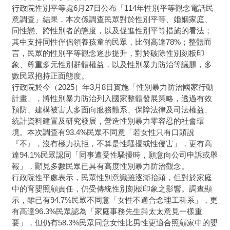
行政院性別平等處6月27日公布「114年性別平等觀念電話民
意調查」結果，本次係調查民眾對於性別平等、婚姻家庭、
同性戀、跨性別者的態度，以及促進性別平等措施的看法；
其中支持同性伴侶領養孩童的民眾，比例高達78%；整體而
言，民眾的性別平等觀念逐步提升，對於破除性別刻板印
象、尊重多元性別群體權益，以及性別暴力防治等議題，多
數民眾抱持正面態度。
行政院於今（2025）年3月8日實施「性別暴力防治國家行動
計畫」，將性別暴力防治列入國家整體發展策略，透過有效
預防、建構被害人多面向服務體系、保障法律及司法權益、
統計資料建置及研究發展，營造性別暴力零容忍的社會環
境。本次調查有93.4%民眾不同意「若女性只有口頭說
『不』，沒有極力抗拒，不算是性騷擾或性侵害」，更有高
達94.1%民眾認同「同事遭受性騷擾時，願意向公司申訴或舉
報」，顯見多數民眾已具有高度性別暴力防治觀念。
行政院性平處表示，民眾性別意識雖逐漸抬頭，但對於家庭
中的育嬰照顧責任，仍受傳統性別刻板印象之影響。調查顯
示，雖已有94.7%民眾不同意「女性不適合念理工科系」，更
有高達96.3%民眾認為「家庭事務先生與太太意見一樣重
要」，但仍有58.3%民眾同意女性比男性更適合照顧家中的嬰