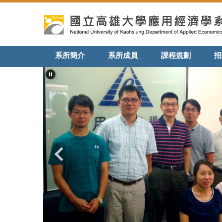
跳
到
主
要
內
系所簡介
系所成員
課程規劃
招
容
區