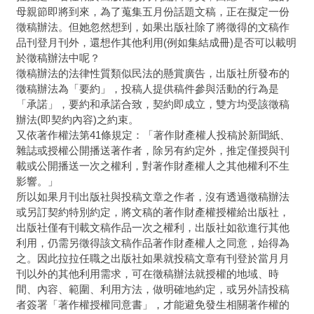
母親節即將到來，為了蒐集五月份話題文稿，正在擬定一份
徵稿辦法。但她忽然想到，如果出版社除了將徵得的文稿作
品刊登月刊外，還想作其他利用(例如集結成冊)是否可以載明
於徵稿辦法中呢？
徵稿辦法的法律性質類似民法的懸賞廣告，出版社所發布的
徵稿辦法為「要約」，投稿人提供稿件參與活動的行為是
「承諾」，要約和承諾合致，契約即成立，雙方均受該徵稿
辦法(即契約內容)之約束。
又依著作權法第41條規定：「著作財產權人投稿於新聞紙、
雜誌或授權公開播送著作者，除另有約定外，推定僅授與刊
載或公開播送一次之權利，對著作財產權人之其他權利不生
影響。」
所以如果月刊出版社與投稿文章之作者，沒有透過徵稿辦法
或另訂契約特別約定，將文稿的著作財產權授權給出版社，
出版社僅有刊載文稿作品一次之權利，出版社如欲進行其他
利用，仍需另徵得該文稿作品著作財產權人之同意，始得為
之。因此拉拉任職之出版社如果就投稿文章有刊登於當月月
刊以外的其他利用需求，可在徵稿辦法就授權的地域、時
間、內容、範圍、利用方法，做明確地約定，或另外請投稿
者簽署「著作權授權同意書」，才能避免發生相關著作權的