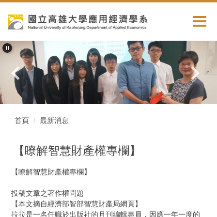
跳
到
主
要
內
容
區
首頁
最新消息
【瞭解智慧財產權專欄】
【瞭解智慧財產權專欄】
投稿文章之著作權問題
【本文摘自經濟部智部智慧財產局網頁】
拉拉是一名任職於出版社的月刊編輯專員，因應一年一度的