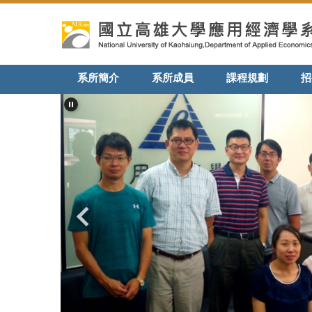
跳
到
主
要
內
系所簡介
系所成員
課程規劃
招
容
區